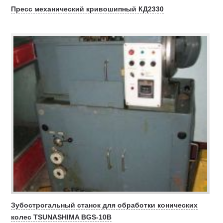
Пресс механический кривошипный КД2330
Зубострогальный станок для обработки конических
колес TSUNASHIMA BGS-10B